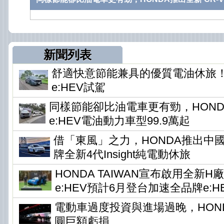
新聞列表
舒適快意節能兼具的優質電油休旅！HO
e:HEV試駕
同樣節能卻比油電車更有勁，HONDA
e:HEV電油動力車型99.9萬起
借「東風」之力，HONDA推出中
牌全新4代Insight純電動休旅
HONDA TAIWAN宣布啟用全新H
e:HEV預計6月登台加速全品牌e:H
電動車過度投資與進場過晚，HONDA
圓巨額虧損