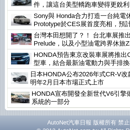
件，讓這台美型轎跑車變得更銳利
Sony與 Honda合力打造一台純電休旅
Prototype於CES展首度亮相，預
台灣本田想開了？！ 台北車展推
Prelude，以及小型油電跨界休旅ZR-
HONDA預告東京改裝車展將推出Civi
型車，結合最新油電動力與手排換
日本HONDA公布2026年式CR-
明年2月日本市場正式上市
HONDA宣布開發全新世代V6引
系統的一部分
AutoNet汽車日報 版權所有 禁