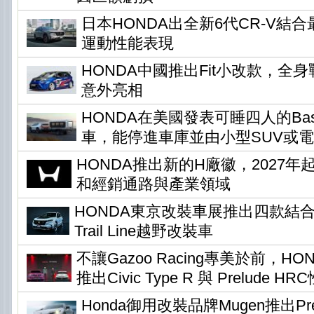
日本HONDA出全新6代CR-V結
運動性能表現
HONDA中國推出Fit小改款，全身
意外亮相
HONDA在美國發表可睡四人的Base 
車，能停進車庫並由小型SUV或
HONDA推出新的H廠徽，2027
和經銷通路與產業領域
HONDA東京改裝車展推出四款結
Trail Line越野改裝車
不讓Gazoo Racing專美於前，H
推出Civic Type R 與 Prelude H
Honda御用改裝品牌Mugen推出Pr