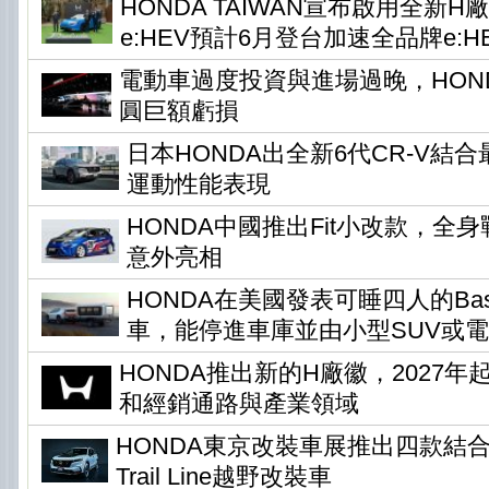
HONDA TAIWAN宣布啟用全新H
e:HEV預計6月登台加速全品牌e:H
電動車過度投資與進場過晚，HONDA
圓巨額虧損
日本HONDA出全新6代CR-V結
運動性能表現
HONDA中國推出Fit小改款，全身
意外亮相
HONDA在美國發表可睡四人的Base 
車，能停進車庫並由小型SUV或
HONDA推出新的H廠徽，2027
和經銷通路與產業領域
HONDA東京改裝車展推出四款結
Trail Line越野改裝車