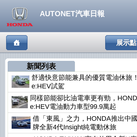
AUTONET汽車日報
展示點
新聞列表
舒適快意節能兼具的優質電油休旅！HO
e:HEV試駕
同樣節能卻比油電車更有勁，HONDA
e:HEV電油動力車型99.9萬起
借「東風」之力，HONDA推出中
牌全新4代Insight純電動休旅