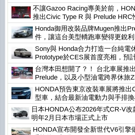
不讓Gazoo Racing專美於前，H
推出Civic Type R 與 Prelude H
Honda御用改裝品牌Mugen推出Pr
件，讓這台美型轎跑車變得更銳利
Sony與 Honda合力打造一台純電休旅
Prototype於CES展首度亮相，預
台灣本田想開了？！ 台北車展推
Prelude，以及小型油電跨界休旅ZR-
HONDA預告東京改裝車展將推出Civi
型車，結合最新油電動力與手排換
日本HONDA公布2026年式CR-
明年2月日本市場正式上市
HONDA宣布開發全新世代V6引