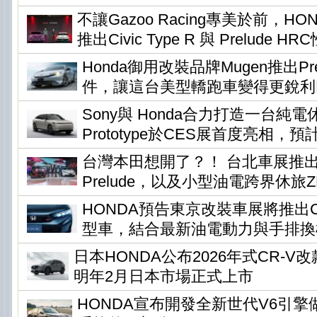
不讓Gazoo Racing專美於前，H
推出Civic Type R 與 Prelude H
Honda御用改裝品牌Mugen推出Pr
件，讓這台美型轎跑車變得更銳利
Sony與 Honda合力打造一台純電休旅
Prototype於CES展首度亮相，預
台灣本田想開了？！ 台北車展推
Prelude，以及小型油電跨界休旅ZR-
HONDA預告東京改裝車展將推出Civi
型車，結合最新油電動力與手排換
日本HONDA公布2026年式CR-
明年2月日本市場正式上市
HONDA宣布開發全新世代V6引