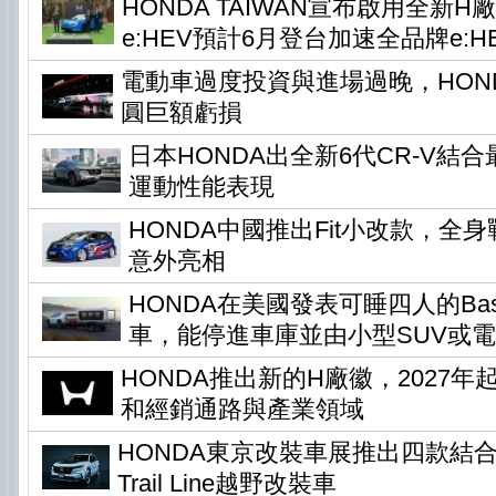
HONDA TAIWAN宣布啟用全新H
e:HEV預計6月登台加速全品牌e:H
電動車過度投資與進場過晚，HONDA
圓巨額虧損
日本HONDA出全新6代CR-V結
運動性能表現
HONDA中國推出Fit小改款，全身
意外亮相
HONDA在美國發表可睡四人的Base 
車，能停進車庫並由小型SUV或
HONDA推出新的H廠徽，2027
和經銷通路與產業領域
HONDA東京改裝車展推出四款結
Trail Line越野改裝車