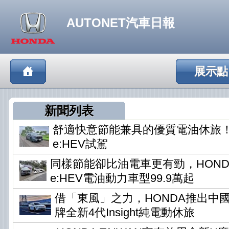
AUTONET汽車日報
展示點
新聞列表
舒適快意節能兼具的優質電油休旅！HO
e:HEV試駕
同樣節能卻比油電車更有勁，HONDA
e:HEV電油動力車型99.9萬起
借「東風」之力，HONDA推出中
牌全新4代Insight純電動休旅