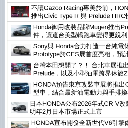
不讓Gazoo Racing專美於前，H
推出Civic Type R 與 Prelude H
Honda御用改裝品牌Mugen推出Pr
件，讓這台美型轎跑車變得更銳利
Sony與 Honda合力打造一台純電休旅
Prototype於CES展首度亮相，預
台灣本田想開了？！ 台北車展推
Prelude，以及小型油電跨界休旅ZR-
HONDA預告東京改裝車展將推出Civi
型車，結合最新油電動力與手排換
日本HONDA公布2026年式CR-
明年2月日本市場正式上市
HONDA宣布開發全新世代V6引