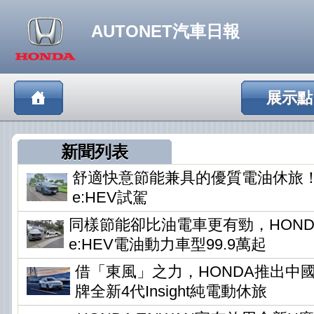
AUTONET汽車日報
展示點
新聞列表
舒適快意節能兼具的優質電油休旅！HO
e:HEV試駕
同樣節能卻比油電車更有勁，HONDA
e:HEV電油動力車型99.9萬起
借「東風」之力，HONDA推出中
牌全新4代Insight純電動休旅