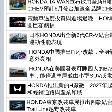
HONDA TAIWAN宣布啟用全新H
e:HEV預計6月登台加速全品牌e:H
電動車過度投資與進場過晚，HONDA
圓巨額虧損
日本HONDA出全新6代CR-V結
運動性能表現
HONDA中國推出Fit小改款，全身
意外亮相
HONDA在美國發表可睡四人的Base 
車，能停進車庫並由小型SUV或
HONDA推出新的H廠徽，2027
和經銷通路與產業領域
HONDA東京改裝車展推出四款結
Trail Line越野改裝車