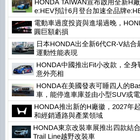
HONDA TAIWAN宣布啟用全新H
e:HEV預計6月登台加速全品牌e:H
電動車過度投資與進場過晚，HONDA
圓巨額虧損
日本HONDA出全新6代CR-V結
運動性能表現
HONDA中國推出Fit小改款，全身
意外亮相
HONDA在美國發表可睡四人的Base 
車，能停進車庫並由小型SUV或
HONDA推出新的H廠徽，2027
和經銷通路與產業領域
HONDA東京改裝車展推出四款結
Trail Line越野改裝車