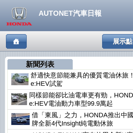
AUTONET汽車日報
展示點
新聞列表
舒適快意節能兼具的優質電油休旅！HO
e:HEV試駕
同樣節能卻比油電車更有勁，HONDA
e:HEV電油動力車型99.9萬起
借「東風」之力，HONDA推出中
牌全新4代Insight純電動休旅