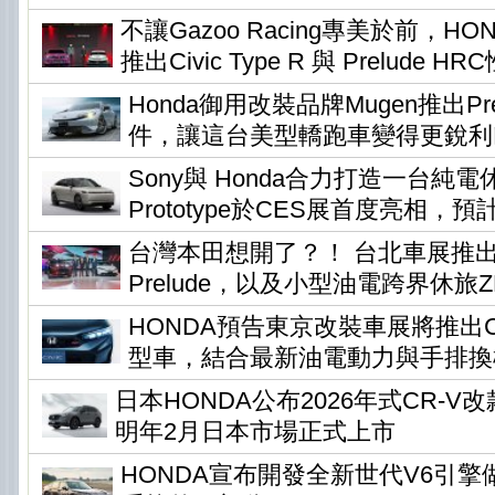
不讓Gazoo Racing專美於前，H
推出Civic Type R 與 Prelude H
Honda御用改裝品牌Mugen推出Pr
件，讓這台美型轎跑車變得更銳利
Sony與 Honda合力打造一台純電休旅
Prototype於CES展首度亮相，預
台灣本田想開了？！ 台北車展推
Prelude，以及小型油電跨界休旅ZR-
HONDA預告東京改裝車展將推出Civi
型車，結合最新油電動力與手排換
日本HONDA公布2026年式CR-
明年2月日本市場正式上市
HONDA宣布開發全新世代V6引