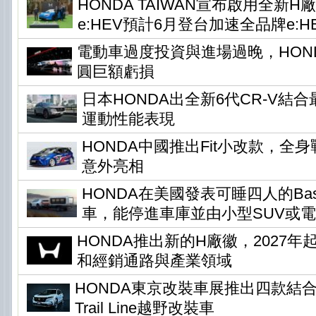
HONDA TAIWAN宣布啟用全新H
e:HEV預計6月登台加速全品牌e:H
電動車過度投資與進場過晚，HONDA
圓巨額虧損
日本HONDA出全新6代CR-V結
運動性能表現
HONDA中國推出Fit小改款，全身
意外亮相
HONDA在美國發表可睡四人的Base 
車，能停進車庫並由小型SUV或
HONDA推出新的H廠徽，2027
和經銷通路與產業領域
HONDA東京改裝車展推出四款結
Trail Line越野改裝車