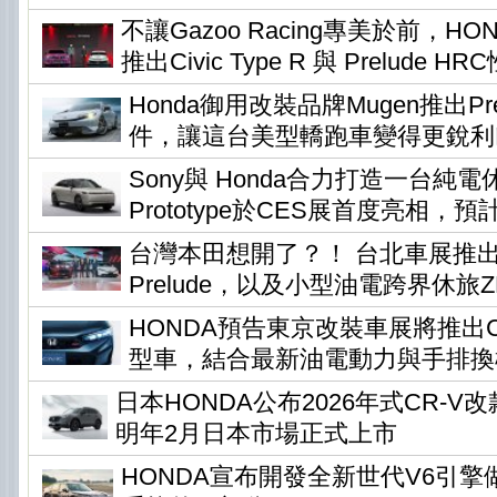
不讓Gazoo Racing專美於前，H
推出Civic Type R 與 Prelude H
Honda御用改裝品牌Mugen推出Pr
件，讓這台美型轎跑車變得更銳利
Sony與 Honda合力打造一台純電休旅
Prototype於CES展首度亮相，預
台灣本田想開了？！ 台北車展推
Prelude，以及小型油電跨界休旅ZR-
HONDA預告東京改裝車展將推出Civi
型車，結合最新油電動力與手排換
日本HONDA公布2026年式CR-
明年2月日本市場正式上市
HONDA宣布開發全新世代V6引