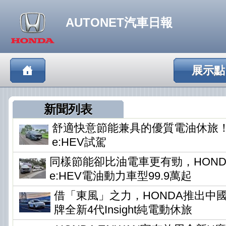
AUTONET汽車日報
展示點
新聞列表
舒適快意節能兼具的優質電油休旅！HO
e:HEV試駕
同樣節能卻比油電車更有勁，HONDA
e:HEV電油動力車型99.9萬起
借「東風」之力，HONDA推出中
牌全新4代Insight純電動休旅