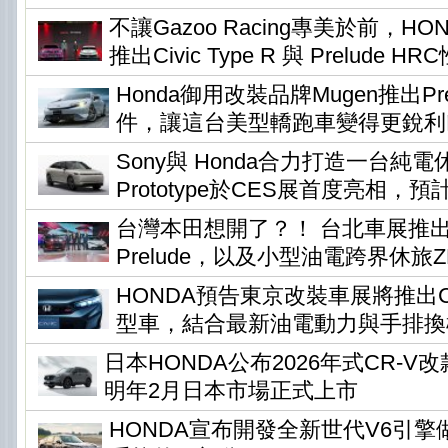
不讓Gazoo Racing專美於前，H
推出Civic Type R 與 Prelude H
Honda御用改裝品牌Mugen推出Pr
件，讓這台美型轎跑車變得更銳利
Sony與 Honda合力打造一台純電休旅
Prototype於CES展首度亮相，預
台灣本田想開了？！ 台北車展推
Prelude，以及小型油電跨界休旅ZR-
HONDA預告東京改裝車展將推出Civi
型車，結合最新油電動力與手排換
日本HONDA公布2026年式CR-
明年2月日本市場正式上市
HONDA宣布開發全新世代V6引