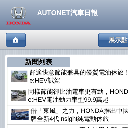
AUTONET汽車日報
展示點
新聞列表
舒適快意節能兼具的優質電油休旅！HO
e:HEV試駕
同樣節能卻比油電車更有勁，HONDA
e:HEV電油動力車型99.9萬起
借「東風」之力，HONDA推出中
牌全新4代Insight純電動休旅