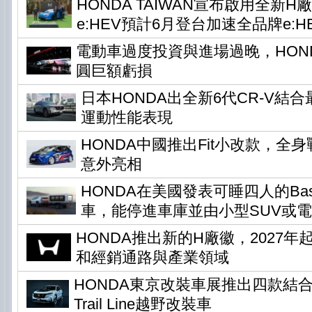
HONDA TAIWAN宣布啟用全新H
e:HEV預計6月登台加速全品牌e:H
電動車過度投資與進場過晚，HONDA
圓巨額虧損
日本HONDA出全新6代CR-V結
運動性能表現
HONDA中國推出Fit小改款，全身
意外亮相
HONDA在美國發表可睡四人的Base 
車，能停進車庫並由小型SUV或
HONDA推出新的H廠徽，2027
和經銷通路與產業領域
HONDA東京改裝車展推出四款結
Trail Line越野改裝車