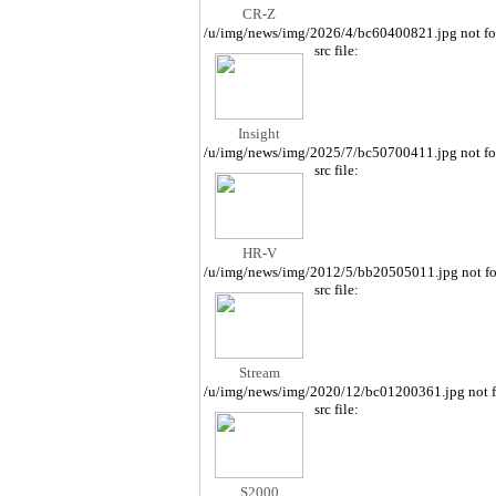
CR-Z
/u/img/news/img/2026/4/bc60400821.jpg not f
src file:
Insight
/u/img/news/img/2025/7/bc50700411.jpg not f
src file:
HR-V
/u/img/news/img/2012/5/bb20505011.jpg not f
src file:
Stream
/u/img/news/img/2020/12/bc01200361.jpg not 
src file:
S2000