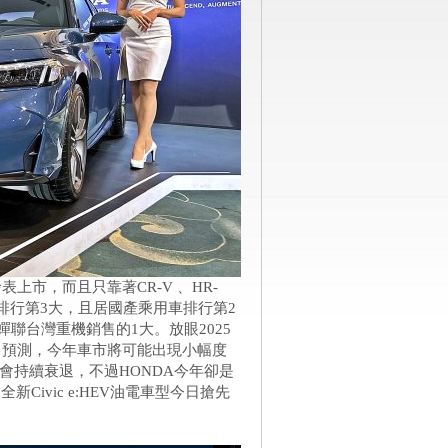
表上市，而且只靠著CR-V 、HR-
銷售排行第3大，且居國產乘用車排行第2
聯台灣重機銷售的1大。放眼2025
者會中預測，今年車市將可能出現小幅度
會持續衰退，不過HONDA今年卻是
ivic e:HEV油電車型今日搶先