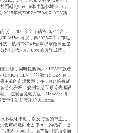
V e:HEV，至於第四季的兩款新車，
跑Prelude和中型休旅ZR-V。
25年式FORZA750和X-ADV將
輪部分，2024年全年銷售26,717台，
R-V功不可沒，自2023年中上市起
技，獲得TNCAP新車撞擊最高五星
別取得97%、89%的優異成績，
台。
00台銷售目標，同時也將擴大e:HEV車款產
IVIC e:HEV，並預計於 Q2在台上
略台灣主流的市場級距，在Q3/Q4將有新
行智慧化升級，規劃智慧互動等先進設
。 在安全駕駛方面，Honda將持
慧安全主動防護系統與Honda
持續導入多樣化車款，以及豐富的車主活
00台之銷售實績達到市占率20%的成績，連
超過47,000台。為了提供更加全面