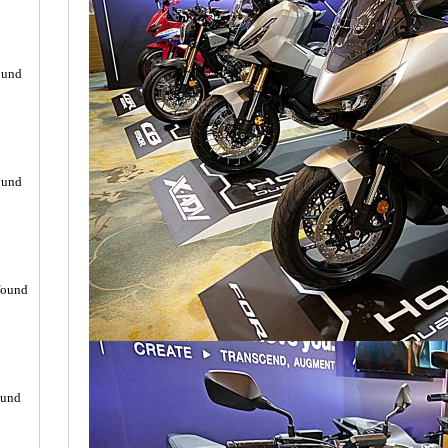
ound
ound
found
ound