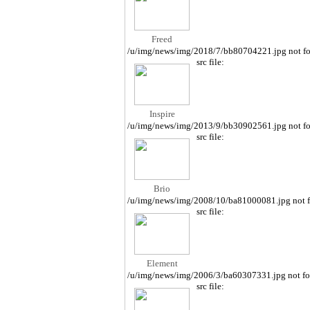
Freed
/u/img/news/img/2018/7/bb80704221.jpg not f
src file:
Inspire
/u/img/news/img/2013/9/bb30902561.jpg not f
src file:
Brio
/u/img/news/img/2008/10/ba81000081.jpg not 
src file:
Element
/u/img/news/img/2006/3/ba60307331.jpg not f
src file: