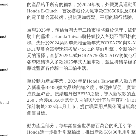
found
的產品給予所有的顧客，於2024年初，外觀更具運動風格
Honda E-Clutch，首次搭載於人氣車款CB650R以
的電子離合器技術，提供更加輕鬆、平順的騎行體驗
展望2025年，預估台灣大型二輪市場將趨於保守，總銷
騎士的需求，Honda Taiwan將持續投入各類不同風格
ound
標。先行於2024第四季亮相全新年式FORZA750與X
DCT雙離合器變速箱搭配745c.c.的雙缸引擎，全
元的選擇，全新2025年式FORZA750和X-ADV將於Q2正
各季陸續導入多款2025年式人氣車款，並且持續舉辦
藉此豐富各位騎士的二輪生活。
found
至於動力產品事業，2024年是Honda Taiwan進
入新產品BF350擴大品牌的知名度，並經由販促、廣宣
成長至43台。接續船外機BF350之後，導入新改款的直列4缸
250，承襲BF350之設計與功能與設計下放至直列4缸BF115-
found
預計將於2025年4月上市，提供職業用戶與休閒遊艇高
銷售目標。
動力產品部分，每年銷售全世界數百萬台的汎用引擎
Honda進一步提升引擎輸出，推出新款GX430汎用
found