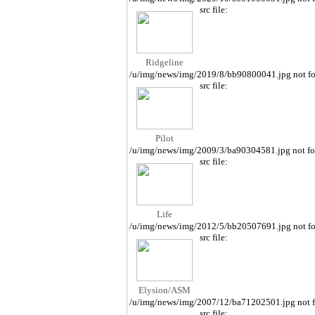
src file:
Ridgeline
/u/img/news/img/2019/8/bb90800041.jpg not f
src file:
Pilot
/u/img/news/img/2009/3/ba90304581.jpg not f
src file:
Life
/u/img/news/img/2012/5/bb20507691.jpg not f
src file:
Elysion/ASM
/u/img/news/img/2007/12/ba71202501.jpg not 
src file: