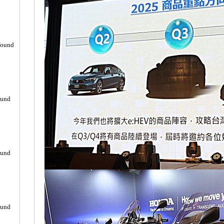
found
ound
ound
ound