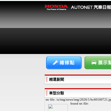
精選新聞
車型分類
src file: /u/img/news/img/2026/1/bc60100721.j
found
src file: