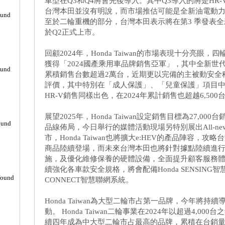
車型在Q3和Q4將會先後導入。其中Q3導入的將是HR-
台灣本田並沒有明說，而市場推估可能是全新油電動力雙門轎
ound
至於二輪重機的部分，台灣本田表示將在第3 季發表全新20
於Q2正式上市。
回顧2024年，Honda Taiwan的市場表現十分亮眼，四
獲得「2024國產乘用車品牌銷售亞軍」，其中全新世代C
ound
累積銷售台數超過2萬台，近期更以完備的主被動安全科
評價，其中特別在「成人保護」、「兒童保護」項目中分
HR-V銷售同樣出色，在2024年累計銷售也超越6,500
展望2025年，Honda Taiwan設定銷售目標為27,0
ound
品線佈局，今日舉行的媒體活動現場另特別展出All-new C
市，Honda Taiwan也將擴大e:HEV的產品陣容，攻
商品陸續登場，而未來台灣本田也將針對據點陸續進
施，及優化維修保養的硬體設備，全面提升顧客服務體驗
續強化各車款安全規格，將會配備Honda SENSING智
found
CONNECT智慧聯網系統。
Honda Taiwan為大型二輪市占第一品牌，今年將
動。 Honda Taiwan二輪事業在2024年以超過4,0
續四年成為中大型二輪市占最高的品牌，累積在台銷量已