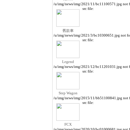
/u/img/news/img/2021/11/bc11100571.jpg not 
src file:
舊款車
/u/img/news/img/2021/3/bc10300651.jpg not f
src file:
Legend
/u/img/news/img/2021/12/bc11201031.jpg not 
src file:
Step Wagon
/u/img/news/img/2015/11/bb51100841.jpg not 
src file:
FCX
/u/img/news/img/2020/10/bc01000681.jpg not 