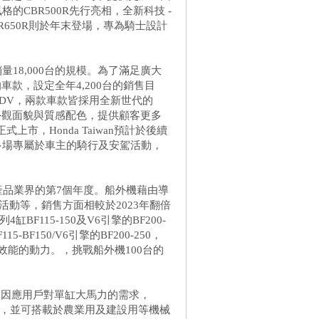
的CBR500R先行亮相，全新科技 -
及CBR650R則於年末登場，專為騎士設計
。
量18,000台的規模。為了滿足廣大
的車款，設定全年4,200台的銷售目
-ADV，兩款車款皆採用全新世代的
新的外觀面貌與質感配色，提供顧客更多
式上市，Honda Taiwan預計於後續
多場專屬於車主的騎行及安駕活動，
入動力產品業界的第7個年度。船外機藉由導
活動等，銷售方面相較於2023年翻倍
BF115-150及V6引擎的BF200-
BF150/V6引擎的BF200-250，
效能的動力。，挑戰船外機100台的
，因應用戶對單缸大馬力的需求，
引擎，並可搭載於農業用及建設用等機械