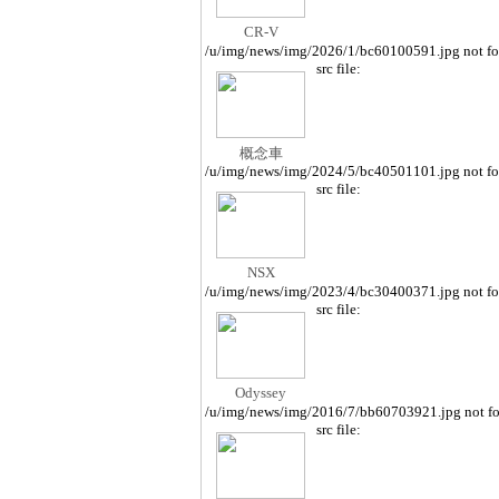
CR-V
/u/img/news/img/2026/1/bc60100591.jpg not f
src file:
概念車
/u/img/news/img/2024/5/bc40501101.jpg not f
src file:
NSX
/u/img/news/img/2023/4/bc30400371.jpg not f
src file:
Odyssey
/u/img/news/img/2016/7/bb60703921.jpg not f
src file: