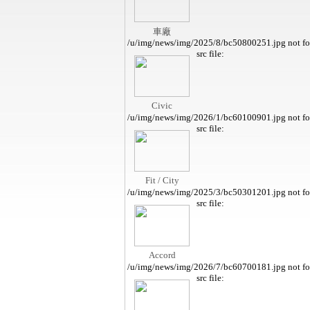
車廠
/u/img/news/img/2025/8/bc50800251.jpg not f
src file:
Civic
/u/img/news/img/2026/1/bc60100901.jpg not f
src file:
Fit / City
/u/img/news/img/2025/3/bc50301201.jpg not f
src file:
Accord
/u/img/news/img/2026/7/bc60700181.jpg not f
src file: