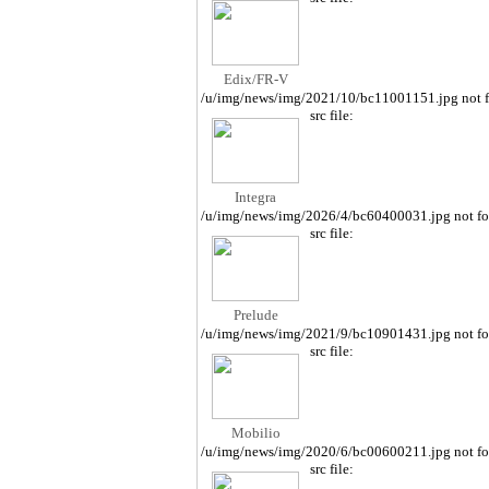
Edix/FR-V
/u/img/news/img/2021/10/bc11001151.jpg not 
src file:
Integra
/u/img/news/img/2026/4/bc60400031.jpg not f
src file:
Prelude
/u/img/news/img/2021/9/bc10901431.jpg not f
src file:
Mobilio
/u/img/news/img/2020/6/bc00600211.jpg not f
src file: