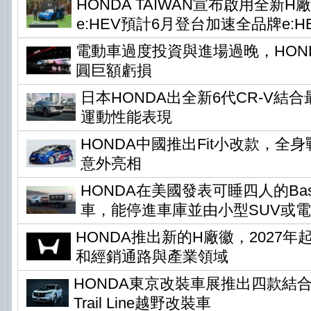
HONDA TAIWAN宣布啟用全新H
e:HEV預計6月登台加速全品牌e:H
電動車過度投資與進場過晚，HONDA
圓巨額虧損
日本HONDA出全新6代CR-V結
運動性能表現
HONDA中國推出Fit小改款，全身
意外亮相
HONDA在美國發表可睡四人的Base 
車，能停進車庫並由小型SUV或
HONDA推出新的H廠徽，2027
和經銷通路與產業領域
HONDA東京改裝車展推出四款結
Trail Line越野改裝車