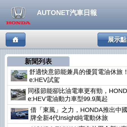
AUTONET汽車日報
展示點
新聞列表
舒適快意節能兼具的優質電油休旅！HO
e:HEV試駕
同樣節能卻比油電車更有勁，HONDA
e:HEV電油動力車型99.9萬起
借「東風」之力，HONDA推出中
牌全新4代Insight純電動休旅