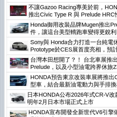
不讓Gazoo Racing專美於前，H
推出Civic Type R 與 Prelude H
Honda御用改裝品牌Mugen推出Pr
件，讓這台美型轎跑車變得更銳利
Sony與 Honda合力打造一台純電休旅
Prototype於CES展首度亮相，預
台灣本田想開了？！ 台北車展推
Prelude，以及小型油電跨界休旅ZR-
HONDA預告東京改裝車展將推出Civi
型車，結合最新油電動力與手排換
日本HONDA公布2026年式CR-
明年2月日本市場正式上市
HONDA宣布開發全新世代V6引