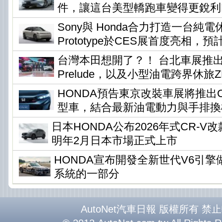
件，讓這台美型轎跑車變得更銳利
Sony與 Honda合力打造一台純電休旅
Prototype於CES展首度亮相，預
台灣本田想開了？！ 台北車展推
Prelude，以及小型油電跨界休旅ZR-
HONDA預告東京改裝車展將推出Civi
型車，結合最新油電動力與手排換
日本HONDA公布2026年式CR-
明年2月日本市場正式上市
HONDA宣布開發全新世代V6引
系統的一部分
AutoNet汽車日報 版權所有 禁