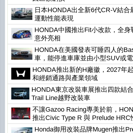
日本HONDA出全新6代CR-V結
運動性能表現
HONDA中國推出Fit小改款，全身
意外亮相
HONDA在美國發表可睡四人的Base 
車，能停進車庫並由小型SUV或
HONDA推出新的H廠徽，2027
和經銷通路與產業領域
HONDA東京改裝車展推出四款結
Trail Line越野改裝車
不讓Gazoo Racing專美於前，H
推出Civic Type R 與 Prelude H
Honda御用改裝品牌Mugen推出Pr