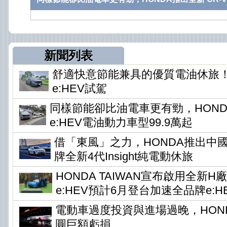
新聞列表
舒適快意節能兼具的優質電油休旅！HO
e:HEV試駕
同樣節能卻比油電車更有勁，HONDA
e:HEV電油動力車型99.9萬起
借「東風」之力，HONDA推出中
牌全新4代Insight純電動休旅
HONDA TAIWAN宣布啟用全新H
e:HEV預計6月登台加速全品牌e:H
電動車過度投資與進場過晚，HONDA
圓巨額虧損