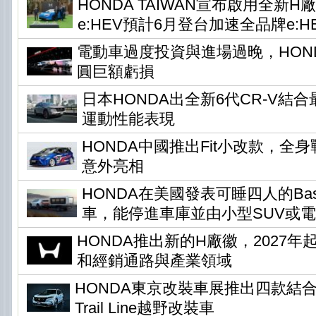
HONDA TAIWAN宣布啟用全新H
e:HEV預計6月登台加速全品牌e:H
電動車過度投資與進場過晚，HONDA
圓巨額虧損
日本HONDA出全新6代CR-V結
運動性能表現
HONDA中國推出Fit小改款，全身
意外亮相
HONDA在美國發表可睡四人的Base 
車，能停進車庫並由小型SUV或
HONDA推出新的H廠徽，2027
和經銷通路與產業領域
HONDA東京改裝車展推出四款結
Trail Line越野改裝車