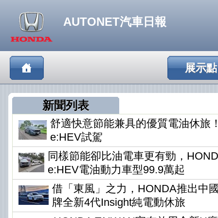
AUTONET汽車日報
展示點
新聞列表
舒適快意節能兼具的優質電油休旅！HO
e:HEV試駕
同樣節能卻比油電車更有勁，HONDA
e:HEV電油動力車型99.9萬起
借「東風」之力，HONDA推出中
牌全新4代Insight純電動休旅