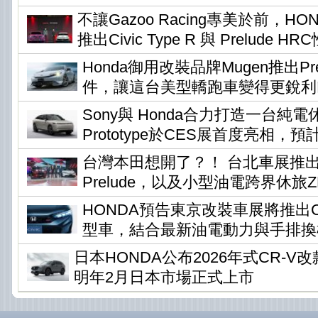
不讓Gazoo Racing專美於前，H
推出Civic Type R 與 Prelude H
Honda御用改裝品牌Mugen推出Pr
件，讓這台美型轎跑車變得更銳利
Sony與 Honda合力打造一台純電休旅
Prototype於CES展首度亮相，預
台灣本田想開了？！ 台北車展推
Prelude，以及小型油電跨界休旅ZR-
HONDA預告東京改裝車展將推出Civi
型車，結合最新油電動力與手排換
日本HONDA公布2026年式CR-
明年2月日本市場正式上市