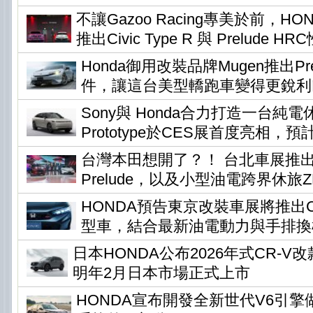
不讓Gazoo Racing專美於前，H
推出Civic Type R 與 Prelude H
Honda御用改裝品牌Mugen推出Pr
件，讓這台美型轎跑車變得更銳利
Sony與 Honda合力打造一台純電休旅
Prototype於CES展首度亮相，預
台灣本田想開了？！ 台北車展推
Prelude，以及小型油電跨界休旅ZR-
HONDA預告東京改裝車展將推出Civi
型車，結合最新油電動力與手排換
日本HONDA公布2026年式CR-
明年2月日本市場正式上市
HONDA宣布開發全新世代V6引