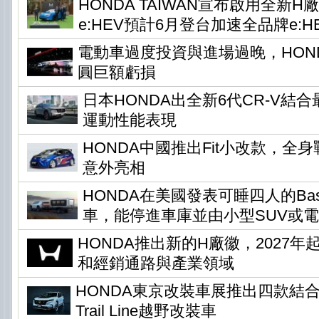
HONDA TAIWAN宣布啟用全新H
e:HEV預計6月登台加速全品牌e:H
電動車過度投資與進場過晚，HONDA
圓巨額虧損
日本HONDA出全新6代CR-V結
運動性能表現
HONDA中國推出Fit小改款，全身
意外亮相
HONDA在美國發表可睡四人的Base 
車，能停進車庫並由小型SUV或
HONDA推出新的H廠徽，2027
和經銷通路與產業領域
HONDA東京改裝車展推出四款結
Trail Line越野改裝車