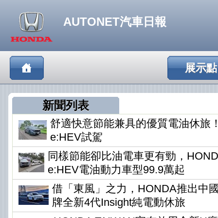
AUTONET汽車日報
展示點
新聞列表
舒適快意節能兼具的優質電油休旅！HO
e:HEV試駕
同樣節能卻比油電車更有勁，HONDA
e:HEV電油動力車型99.9萬起
借「東風」之力，HONDA推出中
牌全新4代Insight純電動休旅