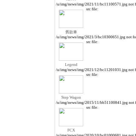
/u/img/news/img/2021/11/bc11100571.jpg not 
src file:
舊款車
/u/img/news/img/2021/3/bc10300651.jpg not f
src file:
Legend
/u/img/news/img/2021/12/bc11201031.jpg not 
src file:
Step Wagon
/u/img/news/img/2015/11/bb51100841.jpg not 
src file:
FCX
/u/img/news/img/2020/10/bc01000681.jpg not 