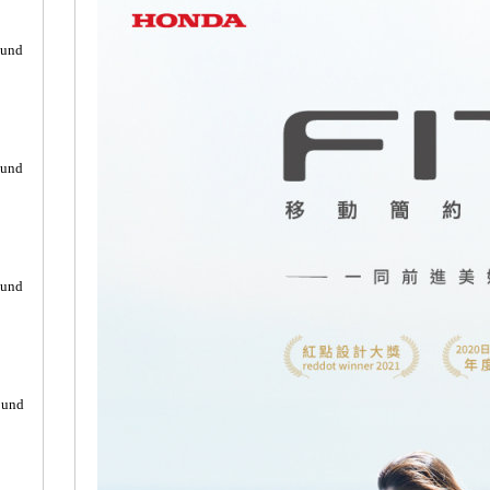
ound
ound
ound
ound