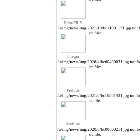
Edix/FR-V
/u/img/news/img/2021/10/bc11001151.jpg not 
src file:
Integra
/u/img/news/img/2026/4/bc60400031.jpg not f
src file:
Prelude
/u/img/news/img/2021/9/bc10901431.jpg not f
src file:
Mobilio
/u/img/news/img/2020/6/bc00600211.jpg not f
src file: