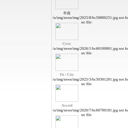
車廠
/u/img/news/img/2025/8/bc50800251.jpg not f
src file:
Civic
/u/img/news/img/2026/1/bc60100901.jpg not f
src file:
Fit / City
/u/img/news/img/2025/3/bc50301201.jpg not f
src file:
Accord
/u/img/news/img/2026/7/bc60700181.jpg not f
src file: