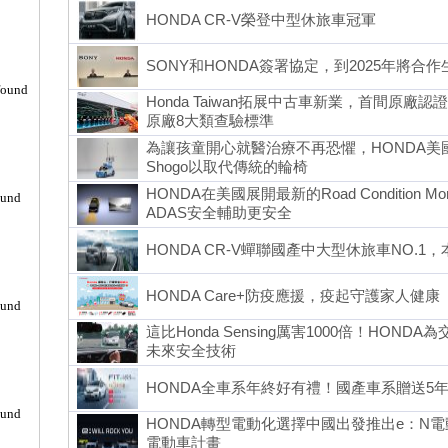
HONDA CR-V榮登中型休旅車冠軍
SONY和HONDA簽署協定，到2025年將合
found
Honda Taiwan拓展中古車新業，首間原
原廠8大類查驗標準
為讓孩童開心就醫治療不再恐懼，HONDA美
Shogo以取代傳統的輪椅
HONDA在美國展開最新的Road Condition M
ound
ADAS安全輔助更安全
HONDA CR-V蟬聯國產中大型休旅車NO.1，
HONDA Care+防疫應援，疫起守護家人健康
ound
這比Honda Sensing厲害1000倍！HON
未來安全技術
HONDA全車系年終好有禮！國產車系贈送5
ound
HONDA轉型電動化選擇中國出發推出e：N
電動車計畫