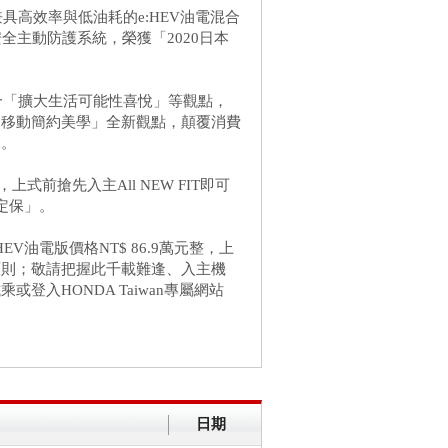
兼具高效率與低油耗的e:HEV油電混合
安全主動防護系統，榮獲「2020日本
，融合「擴大生活可能性喜悅」等觀點，
「移動簡約美學」全新觀點，顛覆消費
悅。
上式前搶先入主All NEW FIT即可
定保」。
:HEV油電版價格NT$ 86.9萬元整，上
原則；敬請把握此千載難逢、入主機
或登入HONDA Taiwan專屬網站
日期