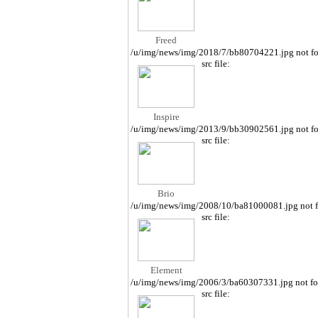
Freed
/u/img/news/img/2018/7/bb80704221.jpg not f
src file:
Inspire
/u/img/news/img/2013/9/bb30902561.jpg not f
src file:
Brio
/u/img/news/img/2008/10/ba81000081.jpg not 
src file:
Element
/u/img/news/img/2006/3/ba60307331.jpg not f
src file: