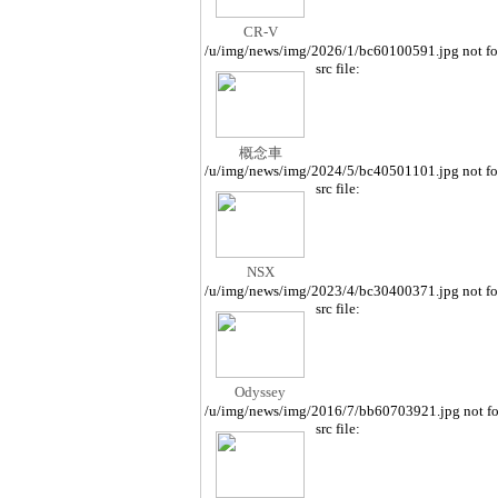
CR-V
/u/img/news/img/2026/1/bc60100591.jpg not f
src file:
概念車
/u/img/news/img/2024/5/bc40501101.jpg not f
src file:
NSX
/u/img/news/img/2023/4/bc30400371.jpg not f
src file:
Odyssey
/u/img/news/img/2016/7/bb60703921.jpg not f
src file: