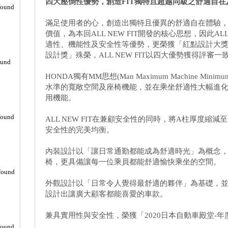
四大壓倒性優勢，創造FIT獨特且超越同級之舒適自
found
滿足使用者的心，創造出獨特且優異的舒適自在體驗
價值，為本回ALL NEW FIT開發的核心思想，因此AL
適性、機能性及安全性等優勢，更榮獲「紅點設計大獎Red Dot
設計獎」殊榮，ALL NEW FIT以四大優勢獲得評審一
ound
HONDA獨有MM思想(Man Maximum Machine M
水準的寬敞空間及座椅機能，並在乘坐舒適性大幅進
用機能。
found
ALL NEW FIT在兼顧安全性的同時，將A柱厚度縮
安全性的完美均衡。
內裝設計以「讓日常通勤都能成為舒適時光」為概念
椅，更具備讓每一位乘員都能舒適愉快乘坐的空間。
found
外觀設計以「日常令人覺得最舒適的夥伴」為基礎，
設計出讓廣大顧客都能喜愛的車款。
兼具實用性與安全性，榮獲「2020日本自動車殿堂-
found