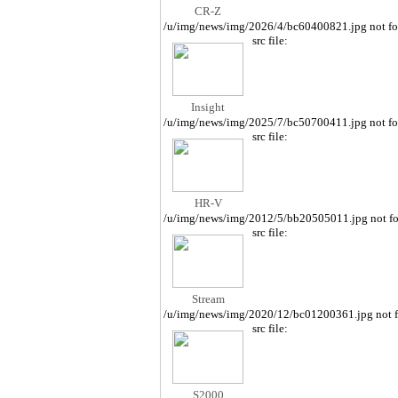
CR-Z
/u/img/news/img/2026/4/bc60400821.jpg not f
src file:
Insight
/u/img/news/img/2025/7/bc50700411.jpg not f
src file:
HR-V
/u/img/news/img/2012/5/bb20505011.jpg not f
src file:
Stream
/u/img/news/img/2020/12/bc01200361.jpg not 
src file:
S2000