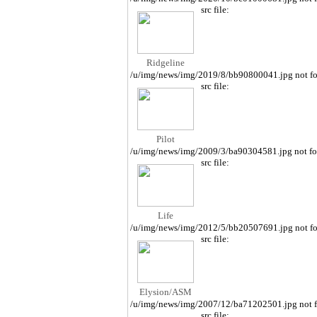
src file:
Ridgeline
/u/img/news/img/2019/8/bb90800041.jpg not f
src file:
Pilot
/u/img/news/img/2009/3/ba90304581.jpg not f
src file:
Life
/u/img/news/img/2012/5/bb20507691.jpg not f
src file:
Elysion/ASM
/u/img/news/img/2007/12/ba71202501.jpg not 
src file: