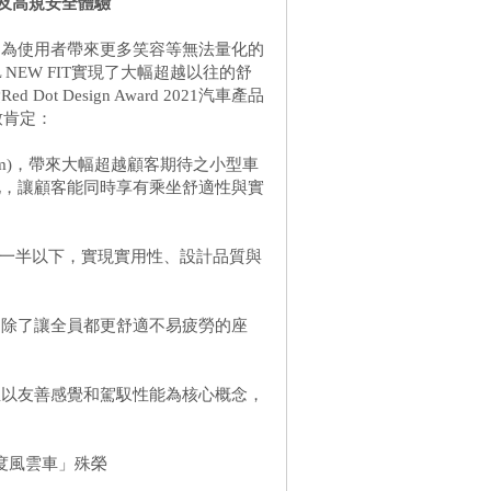
在及高規安全體驗
，為使用者帶來更多笑容等無法量化的
L NEW FIT實現了大幅超越以往的舒
 Design Award 2021汽車產品
致肯定：
inimum)，帶來大幅超越顧客期待之小型車
化，讓顧客能同時享有乘坐舒適性與實
減至一半以下，實現實用性、設計品質與
，除了讓全員都更舒適不易疲勞的座
並以友善感覺和駕馭性能為核心概念，
年度風雲車」殊榮