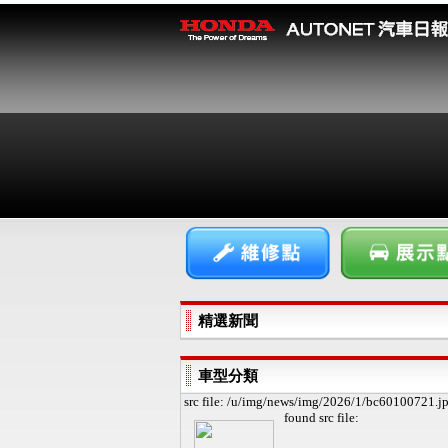
精選新聞
車型分類
src file: /u/img/news/img/2026/1/bc60100721.j
found
src file: