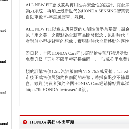
ALL NEW FIT更以兼具實用性與安全性的設計、搭配
動力系統，再加上最新世代的HONDA SENSING智慧
自動車殿堂-年度風雲車」殊榮。
ALL NEW FIT以過去所奠定的功能性優勢為基礎
ound
以「用之美」之觀點為全新商品開發概念，以劃時代
者對於小型掀背車的想像，實現劃時代全新移動的喜
即日起，全國HONDA Cars同步展開搶先預訂禮遇活動，
免費升級「五年不限里程延長保固」、「2萬公里免費
ound
預約訂購售價1.5L 汽油版價格NT$ 76.9萬元整，1.5 e
市後正式售價與預約售價間的差額，將採多退少不補
會。歡迎 消費者預約全國HONDA Cars經銷據點賞車試乘
https://fit.HONDA.tw/teaser/ 查詢。
ound
HONDA 美日/本田車廠
found