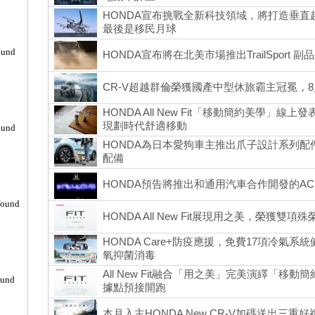
HONDA宣布挑戰全新科技領域，將打造垂
最後是移民月球
ound
HONDA宣布將在北美市場推出TrailSport
CR-V超越群倫榮獲國產中型休旅霸主冠冕，8月
HONDA All New Fit「移動簡約美學」
現劃時代舒適移動
ound
HONDA為日本愛狗車主推出爪子設計系列
配備
HONDA預告將推出和通用汽車合作開發的AC
found
HONDA All New Fit展現用之美，榮獲雙項
HONDA Care+防疫應援，免費17項冷氣
氧抑菌消毒
All New Fit融合「用之美」完美演繹「移
ound
據點預接開跑
本月入主HONDA New CR-V加碼送出三重好