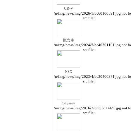
CR-V
/u/img/news/img/2026/1/bc60100591.jpg not f
src file:
概念車
/u/img/news/img/2024/5/bc40501101.jpg not f
src file:
NSX
/u/img/news/img/2023/4/bc30400371.jpg not f
src file:
Odyssey
/u/img/news/img/2016/7/bb60703921.jpg not f
src file: