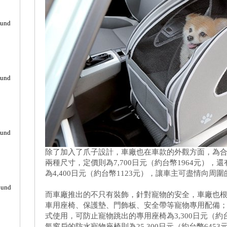
ound
ound
ound
除了加入了爪子設計，車廠也在車款的外觀方面，為
兩種尺寸，定價則為7,700日元（約台幣1964元）
為4,400日元（約台幣1123元），讓車主可盡情向
ound
而車廠推出的不只有裝飾，針對寵物的安全，車廠也
車用座椅、保護墊、門飾板、安全帶等寵物專用配備
式使用，可防止寵物跳出的專用座椅為3,300日元（約
氣窗戶的防水寵物座椅則為25,300日元（約台幣6453