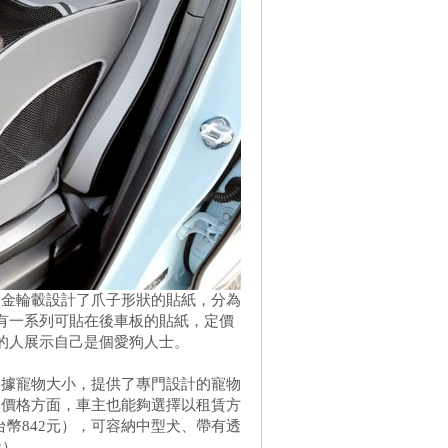
合金輪轂設計了爪子形狀的貼紙，分為
，還有一系列可貼在後車板的貼紙，定價
周圍的人展示自己是個愛狗人士。
根據寵物大小，提供了專門設計的寵物
；價格方面，車主也能夠選擇以租賃方
台幣842元），可容納中型犬、帶有透
元）。