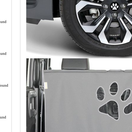
ound
ound
found
ound