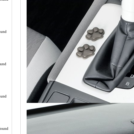
ound
ound
ound
found