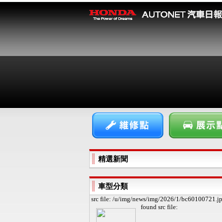
精選新聞
車型分類
src file: /u/img/news/img/2026/1/bc60100721.j
found
src file: