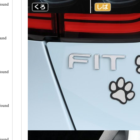
found
ound
found
found
found