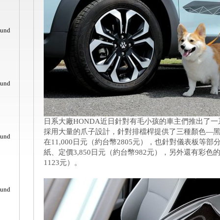
ound
ound
日系大廠HONDA近日針對有毛小孩的車主們推出了
採用大量的爪子設計，針對排檔桿提供了三種顏色—
ound
在11,000日元（約台幣2805元），也針對儀表板等
紙、定價3,850日元（約台幣982元），另外還有彩色的
1123元）。
ound