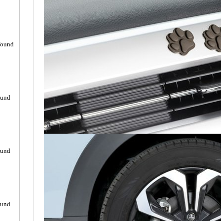
found
ound
ound
ound