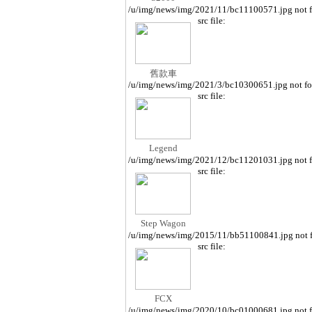
/u/img/news/img/2021/11/bc11100571.jpg not 
src file:
舊款車
/u/img/news/img/2021/3/bc10300651.jpg not f
src file:
Legend
/u/img/news/img/2021/12/bc11201031.jpg not 
src file:
Step Wagon
/u/img/news/img/2015/11/bb51100841.jpg not 
src file:
FCX
/u/img/news/img/2020/10/bc01000681.jpg not 