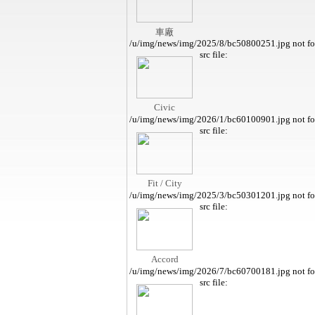
車廠
/u/img/news/img/2025/8/bc50800251.jpg not f
src file:
Civic
/u/img/news/img/2026/1/bc60100901.jpg not f
src file:
Fit / City
/u/img/news/img/2025/3/bc50301201.jpg not f
src file:
Accord
/u/img/news/img/2026/7/bc60700181.jpg not f
src file: