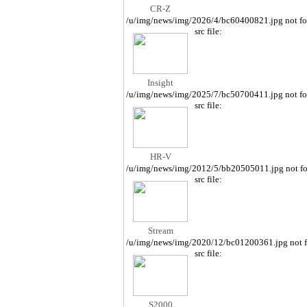
CR-Z
/u/img/news/img/2026/4/bc60400821.jpg not f
src file:
Insight
/u/img/news/img/2025/7/bc50700411.jpg not f
src file:
HR-V
/u/img/news/img/2012/5/bb20505011.jpg not f
src file:
Stream
/u/img/news/img/2020/12/bc01200361.jpg not 
src file:
S2000