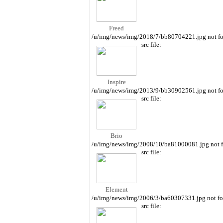
Freed
/u/img/news/img/2018/7/bb80704221.jpg not f
src file:
Inspire
/u/img/news/img/2013/9/bb30902561.jpg not f
src file:
Brio
/u/img/news/img/2008/10/ba81000081.jpg not 
src file:
Element
/u/img/news/img/2006/3/ba60307331.jpg not f
src file: