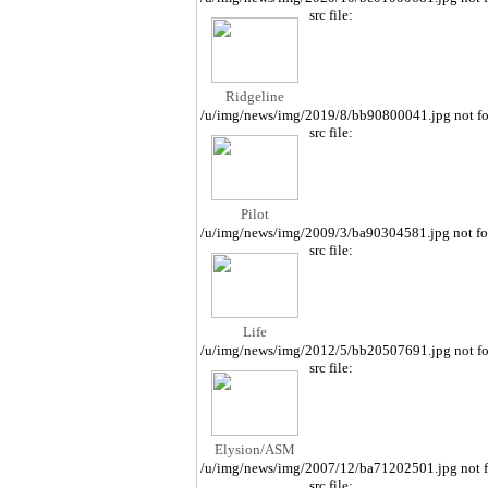
src file:
Ridgeline
/u/img/news/img/2019/8/bb90800041.jpg not f
src file:
Pilot
/u/img/news/img/2009/3/ba90304581.jpg not f
src file:
Life
/u/img/news/img/2012/5/bb20507691.jpg not f
src file:
Elysion/ASM
/u/img/news/img/2007/12/ba71202501.jpg not 
src file: