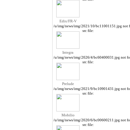
Edix/FR-V
/u/img/news/img/2021/10/bc11001151.jpg not 
src file:
Integra
/u/img/news/img/2026/4/bc60400031.jpg not f
src file:
Prelude
/u/img/news/img/2021/9/bc10901431.jpg not f
src file:
Mobilio
/u/img/news/img/2020/6/bc00600211.jpg not f
src file: