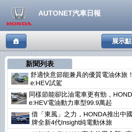
AUTONET汽車日報
展示點
新聞列表
舒適快意節能兼具的優質電油休旅！HO
e:HEV試駕
同樣節能卻比油電車更有勁，HONDA
e:HEV電油動力車型99.9萬起
借「東風」之力，HONDA推出中
牌全新4代Insight純電動休旅