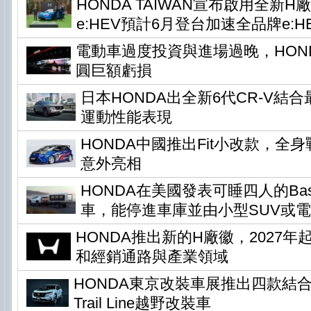
HONDA TAIWAN宣布啟用全新H
e:HEV預計6月登台加速全品牌e:H
電動車過度投資與進場過晚，HONDA
圓巨額虧損
日本HONDA出全新6代CR-V結
運動性能表現
HONDA中國推出Fit小改款，全身
意外亮相
HONDA在美國發表可睡四人的Base 
車，能停進車庫並由小型SUV或
HONDA推出新的H廠徽，2027
和經銷通路與產業領域
HONDA東京改裝車展推出四款結
Trail Line越野改裝車