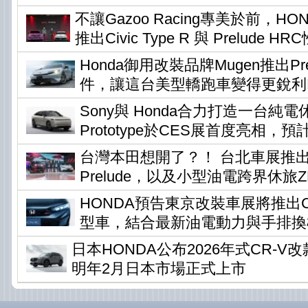
不讓Gazoo Racing專美於前，H
推出Civic Type R 與 Prelude H
Honda御用改裝品牌Mugen推出Pr
件，讓這台美型轎跑車變得更銳利
Sony與 Honda合力打造一台純電休旅
Prototype於CES展首度亮相，預
台灣本田想開了？！ 台北車展推
Prelude，以及小型油電跨界休旅ZR-
HONDA預告東京改裝車展將推出Civi
型車，結合最新油電動力與手排換
日本HONDA公布2026年式CR-
明年2月日本市場正式上市