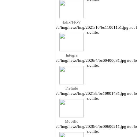
Edix/FR-V
/u/img/news/img/2021/10/bc11001151.jpg not 
src file:
Integra
/u/img/news/img/2026/4/bc60400031.jpg not f
src file:
Prelude
/u/img/news/img/2021/9/bc10901431.jpg not f
src file:
Mobilio
/u/img/news/img/2020/6/bc00600211.jpg not f
src file: