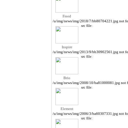
Freed
/u/img/news/img/2018/7/bb80704221.jpg not f
src file:
Inspire
/u/img/news/img/2013/9/bb30902561.jpg not f
src file:
Brio
/u/img/news/img/2008/10/ba81000081.jpg not 
src file:
Element
/u/img/news/img/2006/3/ba60307331.jpg not f
src file: