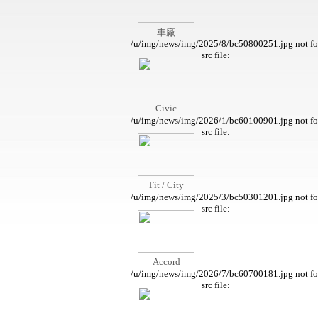
車廠
/u/img/news/img/2025/8/bc50800251.jpg not f
src file:
Civic
/u/img/news/img/2026/1/bc60100901.jpg not f
src file:
Fit / City
/u/img/news/img/2025/3/bc50301201.jpg not f
src file:
Accord
/u/img/news/img/2026/7/bc60700181.jpg not f
src file: