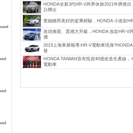
HONDA全新3代HR-V跨界休旅2021年將
日釋出
更細緻而美好的駕乘經驗，HONDA 小改款H
found
改頭換面、質感大升級，HONDA 改款HR-
價
2019上海車展報導:HR-V電動車現身?HON
發
HONDA TAIWAN宣布投資40億改造生產線
ound
電動車
ound
ound