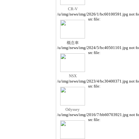
CR-V
/u/img/news/img/2026/1/bc60100591.jpg not f
src file:
概念車
/u/img/news/img/2024/5/bc40501101.jpg not f
src file:
NSX
/u/img/news/img/2023/4/bc30400371.jpg not f
src file:
Odyssey
/u/img/news/img/2016/7/bb60703921.jpg not f
src file: