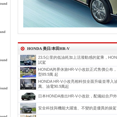
found
ound
HONDA 美日/本田HR-V
23.5公里的低油耗加上活潑動感的駕乘，HONDA HR-
found
試駕
HONDA跨界休旅HR-V小改款正式售價公布，汽
型89.9萬 起
HONDA HR-V小改亮相科技全面升級並導入
萬、油電90.9萬起
found
日本HONDA推出HR-V小改款，配備結合戶
安全科技與機能大躍進、不變的是優異的操駕，H
found