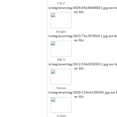
CR-Z
/u/img/news/img/2026/4/bc60400821.jpg not f
src file:
Insight
/u/img/news/img/2025/7/bc50700411.jpg not f
src file:
HR-V
/u/img/news/img/2012/5/bb20505011.jpg not f
src file:
Stream
/u/img/news/img/2020/12/bc01200361.jpg not 
src file:
S2000