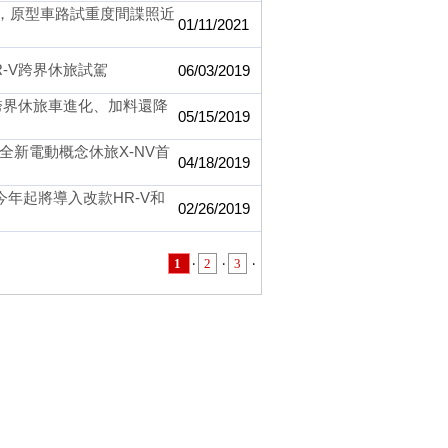
推出，原型車路試重度間諜照近
01/11/2021
R-V跨界休旅試駕
06/03/2019
V跨界休旅車進化、加料還降
05/15/2019
DA全新電動概念休旅X-NV首
04/18/2019
，今年起將導入改款HR-V和
02/26/2019
1
‧
2
‧
3
‧