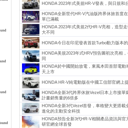
HONDA 2023年式美規HR-V發表，與日規
HONDA全新世代HR-V汽油版跨界休旅首
單已滿載
HONDA 2023年式美規2代HR-V亮相，
ound
大不同
HONDA今日在印尼發表首款Turbo動力版本的
HONDA美規2023年式HRV預告圖初次亮相
同
ound
HONDA於中國開始放電，東風本田首部電動車
天上市
HONDA HR-V純電動版在中國工信部官網上
ound
HONDA全新3代跨界休旅Vezel日本上市接單
計畫銷售量的6倍多
HONDA全新3代Vezel首發，車格變大更搭載
進化的主動安全科技
HONDA預告全新3代HR-V相關產品資訊與官
found
研官網全球首發