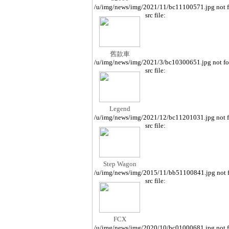
/u/img/news/img/2021/11/bc11100571.jpg not 
src file:
舊款車
/u/img/news/img/2021/3/bc10300651.jpg not f
src file:
Legend
/u/img/news/img/2021/12/bc11201031.jpg not 
src file:
Step Wagon
/u/img/news/img/2015/11/bb51100841.jpg not 
src file:
FCX
/u/img/news/img/2020/10/bc01000681.jpg not 