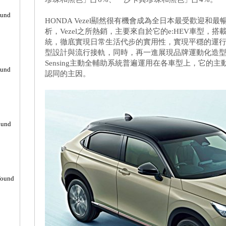
ound
HONDA Vezel顯然很有機會成為全日本最受歡迎
析，Vezel之所熱銷，主要來自於它的e:HEV車型，
統，徹底實現日常生活代步的實用性，實現平穩的運
型設計與流行接軌，同時，再一進展現品牌運動化造型與
Sensing主動全輔助系統普遍運用在各車型上，它的
ound
認同的主因。
ound
found