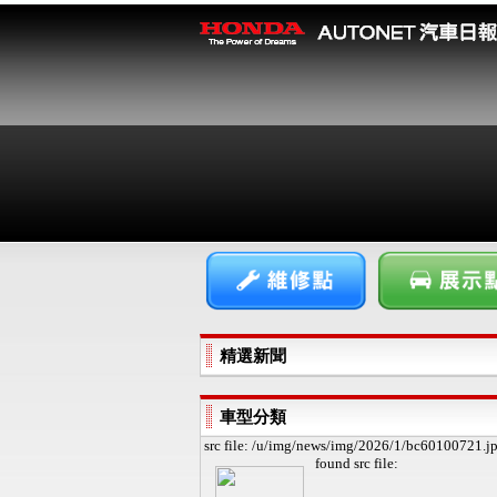
精選新聞
車型分類
src file: /u/img/news/img/2026/1/bc60100721.j
found
src file: