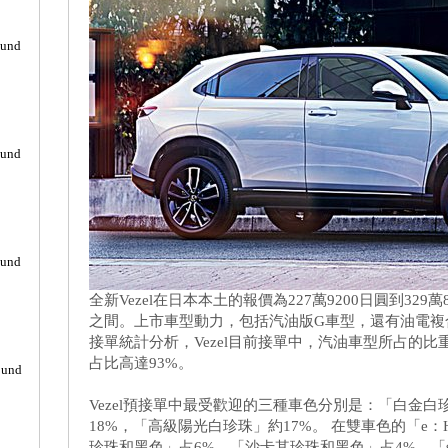
ound
ound
ound
全新Vezel在日本本土的報價為227萬9200日圓到329
之間。上市車型動力，包括汽油版G車型，還有油電複合
接單統計分析，Vezel目前接單中，汽油車型所占的比重
占比高達93%。
ound
Vezel預接單中最受歡迎的三種車色分別是：「白金白
18%，「高級陽光白珍珠」約17%。 在雙車色的「e：H
珍珠和黑色」占6%、「沙卡其珍珠和黑色」占4%。「