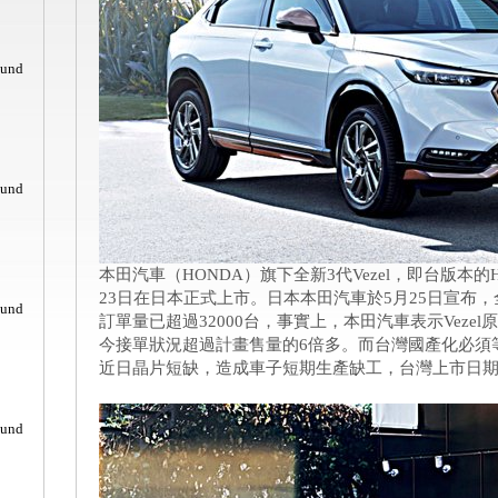
ound
ound
本田汽車（HONDA）旗下全新3代Vezel，即台版本的
23日在日本正式上市。日本本田汽車於5月25日宣布，
ound
訂單量已超過32000台，事實上，本田汽車表示Vezel
今接單狀況超過計畫售量的6倍多。而台灣國產化必須
近日晶片短缺，造成車子短期生產缺工，台灣上市日
ound