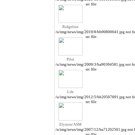
src file:
Ridgeline
/u/img/news/img/2019/8/bb90800041.jpg not f
src file:
Pilot
/u/img/news/img/2009/3/ba90304581.jpg not f
src file:
Life
/u/img/news/img/2012/5/bb20507691.jpg not f
src file:
Elysion/ASM
/u/img/news/img/2007/12/ba71202501.jpg not 
src file: