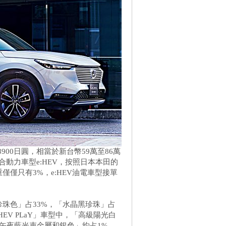
萬8900日圓，相當於新台幣59萬至86萬
動力車型e:HEV，按照日本本田的
僅僅只有3%，e:HEV油電車型接單
珍珠色」占33%，「水晶黑珍珠」占
EV PLaY」車型中，「高級陽光白
午夜藍光束金屬和銀色」約占1%。