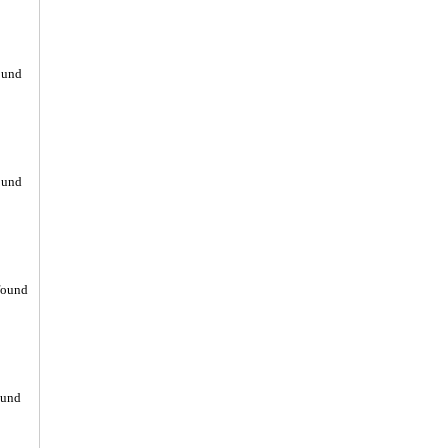
ound
ound
found
ound