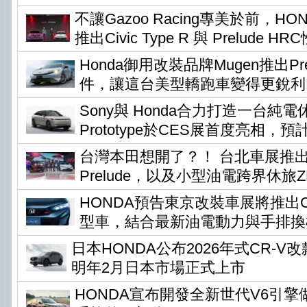
不讓Gazoo Racing專美於前，H
推出Civic Type R 與 Prelude H
Honda御用改裝品牌Mugen推出Pr
件，讓這台美型轎跑車變得更銳利
Sony與 Honda合力打造一台純電休旅
Prototype於CES展首度亮相，預
台灣本田想開了？！ 台北車展推
Prelude，以及小型油電跨界休旅ZR-
HONDA預告東京改裝車展將推出Civi
型車，結合最新油電動力與手排換
日本HONDA公布2026年式CR-
明年2月日本市場正式上市
HONDA宣布開發全新世代V6引