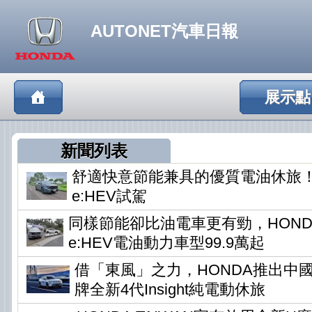
AUTONET汽車日報
展示點
新聞列表
舒適快意節能兼具的優質電油休旅！HO
e:HEV試駕
同樣節能卻比油電車更有勁，HONDA
e:HEV電油動力車型99.9萬起
借「東風」之力，HONDA推出中
牌全新4代Insight純電動休旅