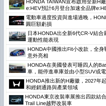
HONDA TAIWAN宣布啟用全新H
e:HEV預計6月登台加速全品牌e:H
電動車過度投資與進場過晚，HONDA
圓巨額虧損
日本HONDA出全新6代CR-V結
運動性能表現
HONDA中國推出Fit小改款，全身
意外亮相
HONDA在美國發表可睡四人的Base 
車，能停進車庫並由小型SUV或
HONDA推出新的H廠徽，2027
和經銷通路與產業領域
HONDA東京改裝車展推出四款結
Trail Line越野改裝車